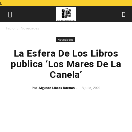
Inicio
Novedades
Novedades
La Esfera De Los Libros
publica ‘Los Mares De La
Canela’
Por
Algunos Libros Buenos
-
13 julio, 2020
Los mares de la canela
de Pilar Méndez
Jiménez. En su primera novela, la autora aúna
dos amores tardíos (los que más se cuidan):
Oriente y la Historia