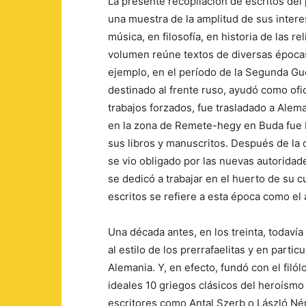
La presente recopilación de escritos de
una muestra de la amplitud de sus interes
música, en filosofía, en historia de las r
volumen reúne textos de diversas épocas
ejemplo, en el período de la Segunda Gu
destinado al frente ruso, ayudó como ofi
trabajos forzados, fue trasladado a Alem
en la zona de Remete-hegy en Buda fue
sus libros y manuscritos. Después de la c
se vio obligado por las nuevas autoridad
se dedicó a trabajar en el huerto de su c
escritos se refiere a esta época como el 
Una década antes, en los treinta, todavía
al estilo de los prerrafaelitas y en parti
Alemania. Y, en efecto, fundó con el filó
ideales 10 griegos clásicos del heroísmo
escritores como Antal Szerb o László Ném