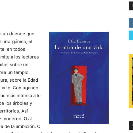
e un duende que
l inorgánico, el
nte; en todos
mite a los lectores
extos sobre un
obre un templo
tura, sobre la Edad
el arte. Conjugando
idad más intensa a lo
 de los árboles y
erritorios. Así
e moderno. O al
e de la ambición. O