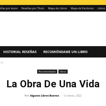
eñas por Autor
Reseñas por Título
Mapa de Libros
Mapa de Escritores
Libros 
HISTORIAL RESEÑAS
RECOMIÉNDAME UN LIBRO
ida
Recomendados
libros
La Obra De Una Vida
Por
Algunos Libros Buenos
-
12 marzo, 2022