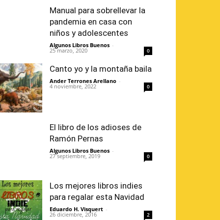
Manual para sobrellevar la
pandemia en casa con
niños y adolescentes
Algunos Libros Buenos
-
25 marzo, 2020
0
Canto yo y la montaña baila
Ander Terrones Arellano
-
4 noviembre, 2022
0
El libro de los adioses de
Ramón Pernas
Algunos Libros Buenos
-
27 septiembre, 2019
0
Los mejores libros indies
para regalar esta Navidad
Eduardo H. Visquert
-
26 diciembre, 2016
2