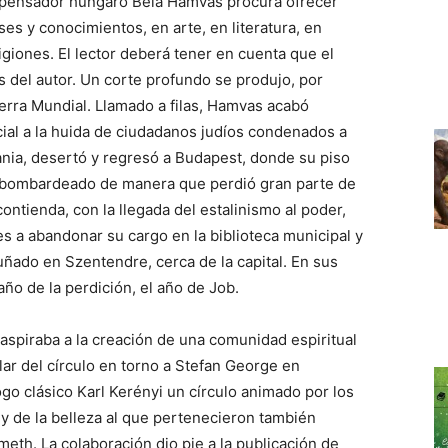
l pensador húngaro Béla Hamvas procura ofrecer
es y conocimientos, en arte, en literatura, en
eligiones. El lector deberá tener en cuenta que el
 del autor. Un corte profundo se produjo, por
erra Mundial. Llamado a filas, Hamvas acabó
cial a la huida de ciudadanos judíos condenados a
ania, desertó y regresó a Budapest, donde su piso
 bombardeado de manera que perdió gran parte de
ontienda, con la llegada del estalinismo al poder,
es a abandonar su cargo en la biblioteca municipal y
uñado en Szentendre, cerca de la capital. En sus
año de la perdición, el año de Job.
 aspiraba a la creación de una comunidad espiritual
cular del círculo en torno a Stefan George en
logo clásico Karl Kerényi un círculo animado por los
 y de la belleza al que pertenecieron también
eth. La colaboración dio pie a la publicación de