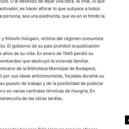
culo. O al deseoso de dejar una obra. Al final, lo que
tivador, es hacer aflorar lo que subyace a todos
a persona, sea una piedrecita, que es en el fondo la
 y filósofo húngaro, víctima del régimen comunista
to. El gobierno de su país prohibió la publicación
te años de su vida. En enero de 1945 perdió su
bombardeo que destruyó la vivienda familiar.
tecario de la Biblioteca Municipal de Budapest,
ó por sus ideas anticomunistas, forjadas durante su
su puesto de trabajo y de la posibilidad de publicar
ero en varias centrales térmicas de Hungría. En
elancolía de las obras tardías.