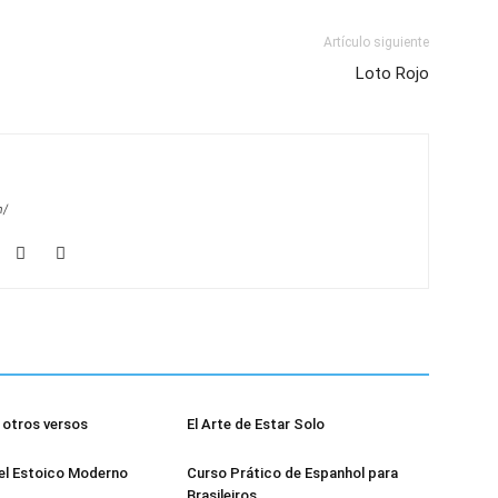
Artículo siguiente
Loto Rojo
m/
otros versos
El Arte de Estar Solo
el Estoico Moderno
Curso Prático de Espanhol para
Brasileiros