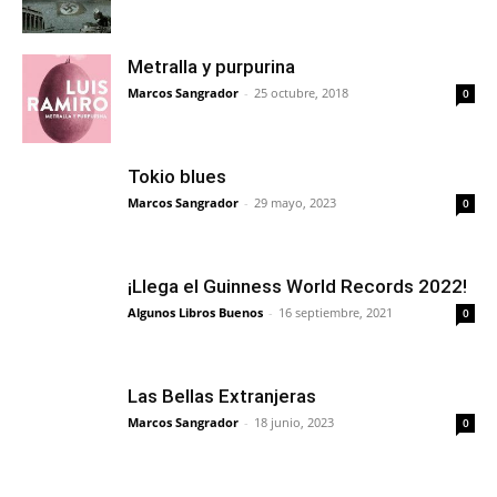
Metralla y purpurina
Marcos Sangrador
-
25 octubre, 2018
0
Tokio blues
Marcos Sangrador
-
29 mayo, 2023
0
¡Llega el Guinness World Records 2022!
Algunos Libros Buenos
-
16 septiembre, 2021
0
Las Bellas Extranjeras
Marcos Sangrador
-
18 junio, 2023
0