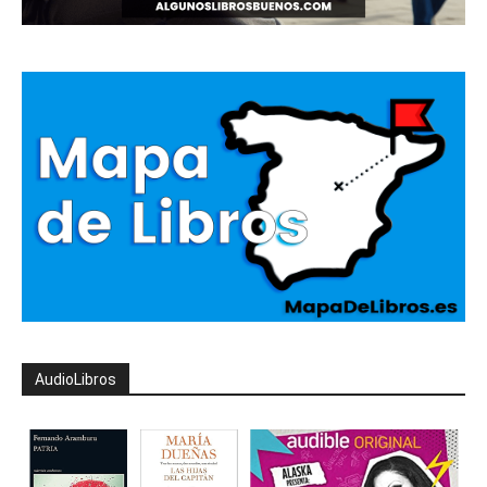
AudioLibros