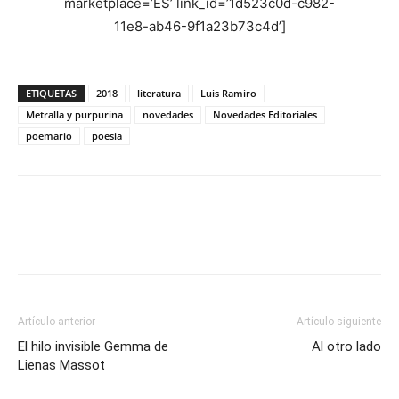
marketplace=’ES’ link_id=’1d523c0d-c982-
11e8-ab46-9f1a23b73c4d’]
ETIQUETAS
2018
literatura
Luis Ramiro
Metralla y purpurina
novedades
Novedades Editoriales
poemario
poesia
Artículo anterior
Artículo siguiente
El hilo invisible Gemma de
Al otro lado
Lienas Massot