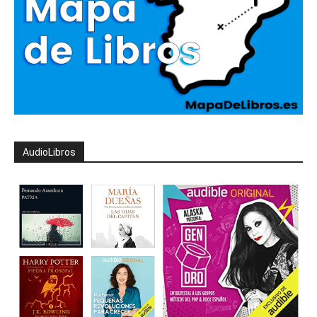
AudioLibros