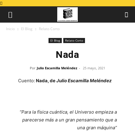
Inicio
El Blog
Relato Corto
El Blog
Relato Corto
Nada
Por
Julio Escamilla Meléndez
-
25 mayo, 2021
Cuento:
Nada, de
Julio Escamilla Meléndez
“Para la física cuántica, el Universo empieza a
parecerse más a un gran pensamiento que a
una gran máquina”