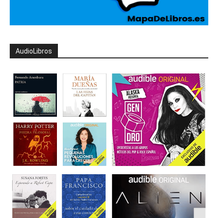
AudioLibros