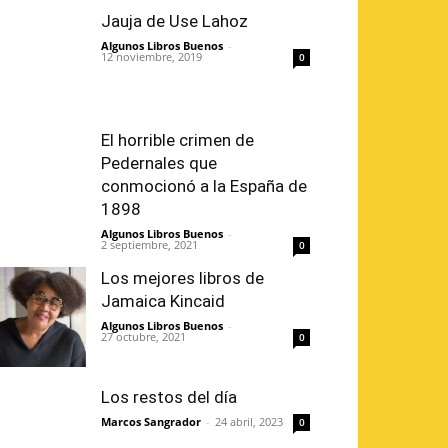
Jauja de Use Lahoz
Algunos Libros Buenos
-
12 noviembre, 2019
0
El horrible crimen de
Pedernales que
conmocionó a la España de
1898
Algunos Libros Buenos
-
2 septiembre, 2021
0
Los mejores libros de
Jamaica Kincaid
Algunos Libros Buenos
-
27 octubre, 2021
0
Los restos del día
Marcos Sangrador
-
24 abril, 2023
0