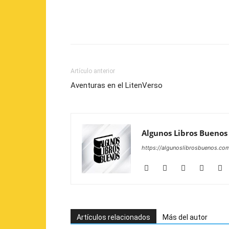
Artículo anterior
Aventuras en el LitenVerso
Algunos Libros Buenos
https://algunoslibrosbuenos.co
Artículos relacionados
Más del autor