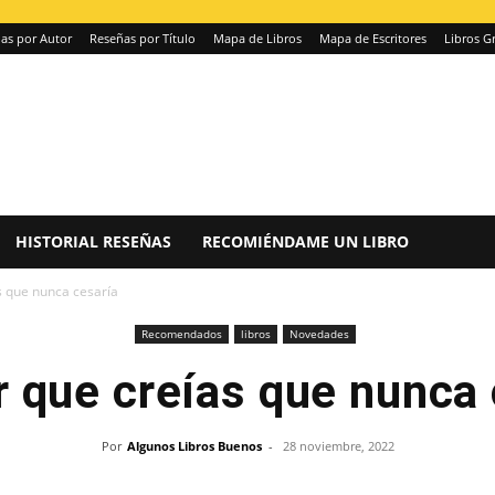
as por Autor
Reseñas por Título
Mapa de Libros
Mapa de Escritores
Libros Gr
HISTORIAL RESEÑAS
RECOMIÉNDAME UN LIBRO
as que nunca cesaría
Recomendados
libros
Novedades
r que creías que nunca
Por
Algunos Libros Buenos
-
28 noviembre, 2022