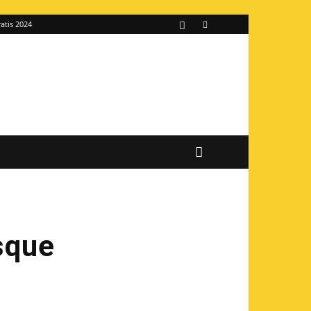
atis 2024
sque