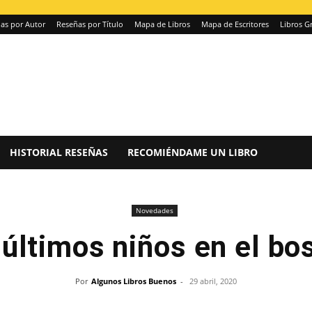
as por Autor
Reseñas por Título
Mapa de Libros
Mapa de Escritores
Libros Gr
HISTORIAL RESEÑAS
RECOMIÉNDAME UN LIBRO
Novedades
 últimos niños en el bo
Por
Algunos Libros Buenos
-
29 abril, 2020