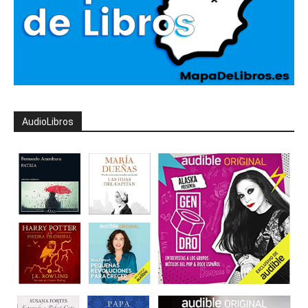
AudioLibros