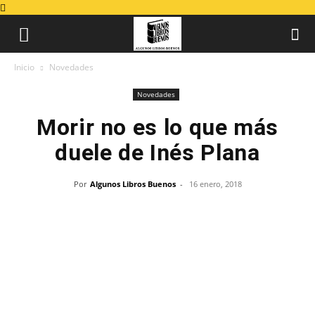
Inicio
Novedades
Novedades
Morir no es lo que más
duele de Inés Plana
Por
Algunos Libros Buenos
-
16 enero, 2018
Morir no es lo que más duele
de Inés Plana
Publicación: 9 de enero de 2018