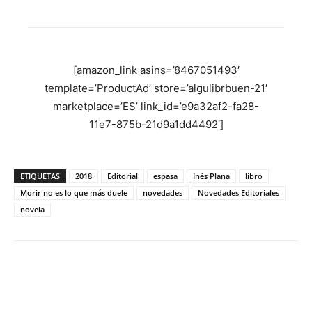
[amazon_link asins=’8467051493′
template=’ProductAd’ store=’algulibrbuen-21′
marketplace=’ES’ link_id=’e9a32af2-fa28-
11e7-875b-21d9a1dd4492′]
ETIQUETAS
2018
Editorial
espasa
Inés Plana
libro
Morir no es lo que más duele
novedades
Novedades Editoriales
novela