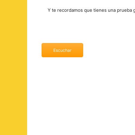
Y te recordamos que tienes una prueba gr
El abrazo del
Autor: Félix J.
Escuchar