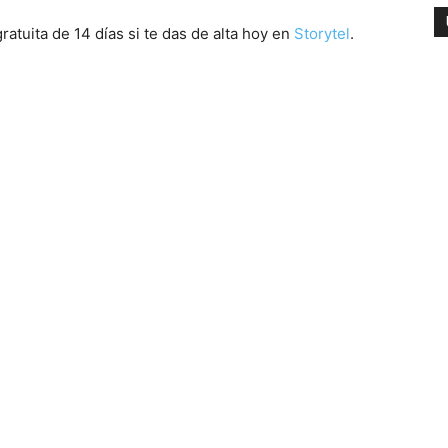
atuita de 14 días si te das de alta hoy en
Storytel
.
 monstruo
 Palma Narrador: Jordi Llovet