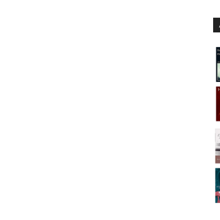
a de El oro del depredador
o Posteguillo Narrador: Germán Gijón, Olga María
ro
 de Yo, Julia