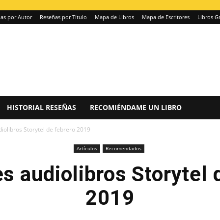
as por Autor
Reseñas por Título
Mapa de Libros
Mapa de Escritores
Libros Gr
HISTORIAL RESEÑAS
RECOMIÉNDAME UN LIBRO
olibros Storytel de febrero 2019
Artículos
Recomendados
 audiolibros Storytel 
2019