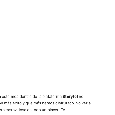
 los puentes
 Beevor Narrador: Ángel Morón
 este mes dentro de la plataforma
Storytel
no
con más éxito y que más hemos disfrutado. Volver a
ra maravillosa es todo un placer. Te