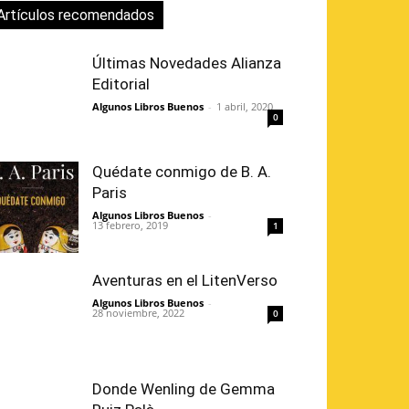
Artículos recomendados
Últimas Novedades Alianza
Editorial
Algunos Libros Buenos
-
1 abril, 2020
0
Quédate conmigo de B. A.
Paris
Algunos Libros Buenos
-
13 febrero, 2019
1
Aventuras en el LitenVerso
Algunos Libros Buenos
-
28 noviembre, 2022
0
Donde Wenling de Gemma