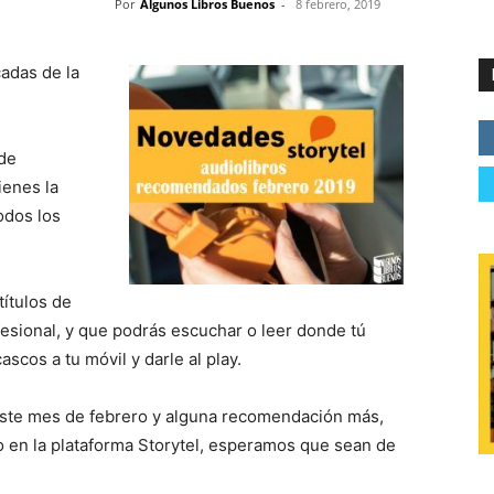
Por
Algunos Libros Buenos
-
8 febrero, 2019
adas de la
 de
ienes la
odos los
ítulos de
esional, y que podrás escuchar o leer donde tú
scos a tu móvil y darle al play.
ste mes de febrero y alguna recomendación más,
 en la plataforma Storytel, esperamos que sean de