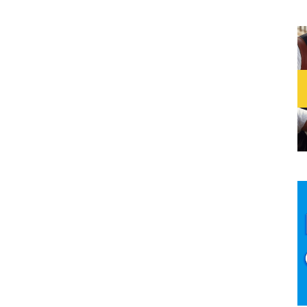
redador (Mortal Engines 2)
Reeve Narrador: Raúl Llorens