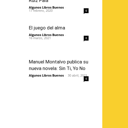
Ruiz Palà
Algunos Libros Buenos
-
17 febrero, 2020
0
El juego del alma
Algunos Libros Buenos
-
16 marzo, 2021
0
Manuel Montalvo publica su
nueva novela: Sin Ti, Yo No
Algunos Libros Buenos
-
30 abril, 2021
0