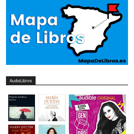
AudioLibros