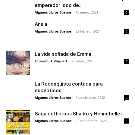
emperador loco de...
Algunos Libros Buenos
-
10 enero, 2021
0
Ansia
Algunos Libros Buenos
-
22 febrero, 2024
0
La vida soñada de Emma
Eduardo H. Visquert
-
26 enero, 2018
0
La Reconquista contada para
escépticos
Algunos Libros Buenos
-
1 septiembre, 2022
0
Saga del libros «Sharko y Hennebelle»
Algunos Libros Buenos
-
22 septiembre, 2023
0