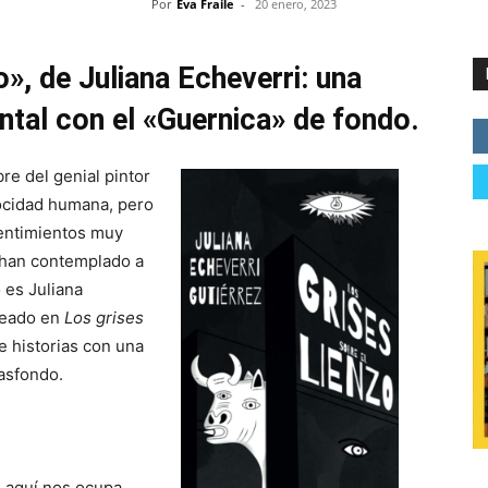
Por
Eva Fraile
-
20 enero, 2023
o», de Juliana Echeverri: una
ental con el «Guernica» de fondo.
re del genial pintor
rocidad humana, pero
entimientos muy
a han contemplado a
 es Juliana
reado en
Los grises
 historias con una
asfondo.
e aquí nos ocupa