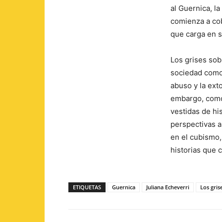
al Guernica, l
comienza a cob
que carga en s
Los grises sob
sociedad como 
abuso y la ext
embargo, como 
vestidas de hi
perspectivas a
en el cubismo,
historias que 
ETIQUETAS
Guernica
Juliana Echeverri
Los gris