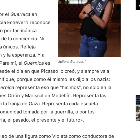
or el
Guernica
en
ropia Echeverri reconoce
n por tan icónica
 de la conciencia. No
a únicos. Refleja
n y la esperanza. Y a
Juliana Echeverri
Para mí, el
Guernica
es
esde el día en que Picasso lo creó, y siempre va a
nifique, porque como él mismo les dijo a los nazis:
ernica
representa eso que “hicimos”, no solo en la
ones Orión y Mariscal en Medellín. Representa las
n la franja de Gaza. Representa cada escuela
omunidad tomada por la guerrilla, o por los
ia, el pasado, el presente y el futuro».
pleo de una figura como Violeta como conductora de