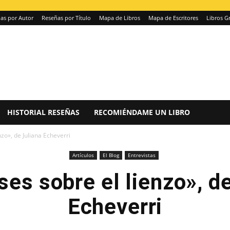
as por Autor
Reseñas por Título
Mapa de Libros
Mapa de Escritores
Libros Gr
HISTORIAL RESEÑAS
RECOMIÉNDAME UN LIBRO
nzo», de Juliana Echeverri
Artículos
El Blog
Entrevistas
ses sobre el lienzo», d
Echeverri