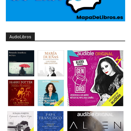
AudioLibros