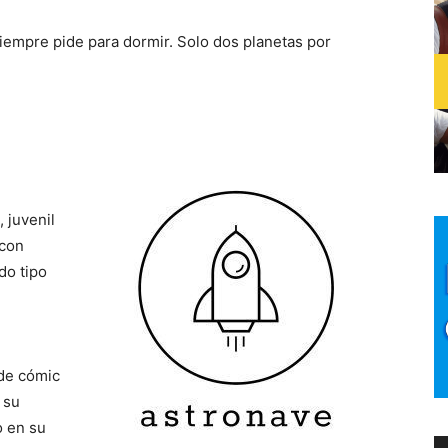
siempre pide para dormir. Solo dos planetas por
, juvenil
 con
do tipo
.
 de cómic
 su
o en su