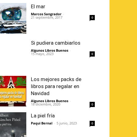
El mar
Marcos Sangrador
-
21 septiembre, 2017
0
Si pudiera cambiarlos
Algunos Libros Buenos
-
15 mayo, 2023
0
Los mejores packs de
libros para regalar en
Navidad
Algunos Libros Buenos
-
18 diciembre, 2020
0
La piel fría
Paqui Bernal
-
5 junio, 2023
0