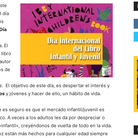
este
l día
és
Día
. El
 libro
 autor
es de
s
. El objetivo de este día, es despertar el interés y
os
y jóvenes y hacer de ello, un hábito de vida.
 es seguro es que el mercado infantil/juvenil es
o. A veces a los adultos les da por despreciar o
 «infantil», creyéndonos de vuelta de todo en la vida.
 vez están más hechos para cualquier edad siempre