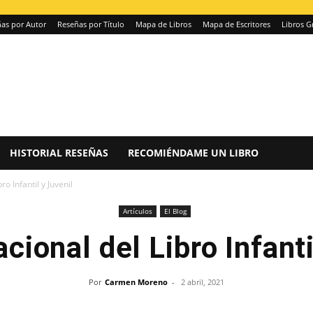
as por Autor
Reseñas por Título
Mapa de Libros
Mapa de Escritores
Libros G
HISTORIAL RESEÑAS
RECOMIÉNDAME UN LIBRO
ro Infantil y Juvenil
Artículos
El Blog
acional del Libro Infanti
Por
Carmen Moreno
-
2 abril, 2021