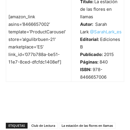
Título:
La estación
de las flores en
[amazon_link
llamas
asins=’8466657002′
Autor:
Sarah
template=’ProductCarousel’
Lark
@
SarahLark_es
store=’algulibrbuen-21′
Editorial:
Ediciones
marketplace=’ES’
B
link_id=’077b788a-be51-
Publicado:
2015
11e7-8ced-dfcfdc1408ef’]
Páginas:
840
ISBN:
978-
8466657006
ETIQUETAS
Club de Lectura
La estación de las flores en llamas