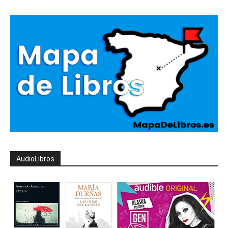
AudioLibros