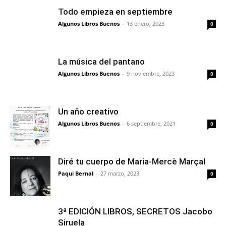
Todo empieza en septiembre
Algunos Libros Buenos
-
13 enero, 2023
0
La música del pantano
Algunos Libros Buenos
-
9 noviembre, 2023
0
Un año creativo
Algunos Libros Buenos
-
6 septiembre, 2021
0
Diré tu cuerpo de Maria-Mercè Marçal
Paqui Bernal
-
27 marzo, 2023
0
3ª EDICIÓN LIBROS, SECRETOS Jacobo
Siruela