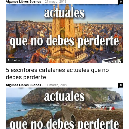
Algunos Libros Buenos
-
21 mayo, 2019
0
Artículos
5 escritores catalanes actuales que no
debes perderte
Algunos Libros Buenos
-
11 marzo, 2019
0