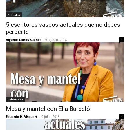
Artículos
5 escritores vascos actuales que no debes
perderte
Algunos Libros Buenos
-
6 agosto, 2018
1
Entrevistas
Mesa y mantel con Elia Barceló
Eduardo H. Visquert
-
9 julio, 2018
1