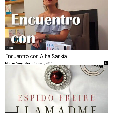
Actos
Encuentro con Alba Saskia
Marcos Sangrador
-
15 junio, 2017
0