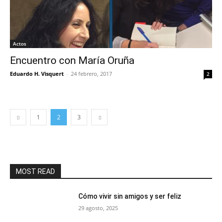
Actos
Encuentro con María Oruña
Eduardo H. Visquert
-
24 febrero, 2017
2
1
2
3
MOST READ
Cómo vivir sin amigos y ser feliz
29 agosto, 2025