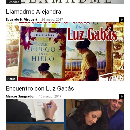
Reseñas
Llamadme Alejandra
Eduardo H. Visquert
-
26 mayo, 2017
0
Actos
Encuentro con Luz Gabás
Marcos Sangrador
-
10 marzo, 2017
0