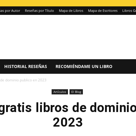
as por Autor
Reseñas por Título
Mapa de Libros
Mapa de Escritores
Libros G
HISTORIAL RESEÑAS
RECOMIÉNDAME UN LIBRO
 de dominio publico en 2023
Artículos
El Blog
ratis libros de domini
2023