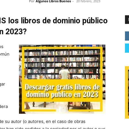
Por
Algunos Libros Buenos
-
20 febrero, 2023
 los libros de dominio público
n 2023?
os
común
gar
dera
 su autor (o autores, en el caso de obras
or han sido cedidos a la sociedad por el autor o sus