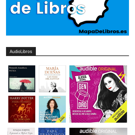
AudioLibros