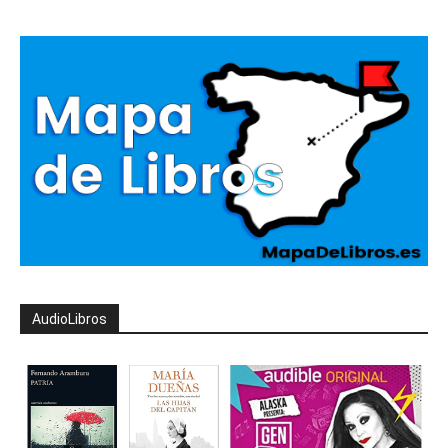
AudioLibros