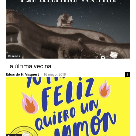
Reseñas
La última vecina
Eduardo H. Visquert
-
16 mayo, 2019
1