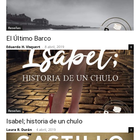
Reseñas
El Último Barco
Eduardo H. Visquert
-
8 abril, 2019
0
Reseñas
Isabel; historia de un chulo
Laura R. Durán
-
4 abril, 2019
0