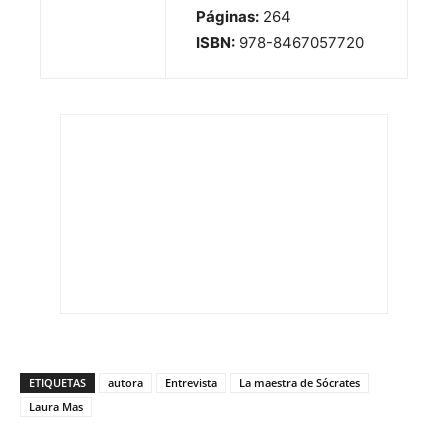
Páginas:
264
ISBN:
978-8467057720
ETIQUETAS
autora
Entrevista
La maestra de Sócrates
Laura Mas