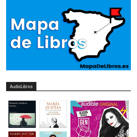
AudioLibros