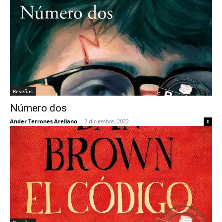
Reseñas
Número dos
Ander Terrones Arellano
-
2 diciembre, 2022
0