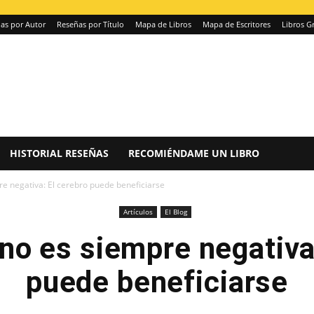
as por Autor
Reseñas por Título
Mapa de Libros
Mapa de Escritores
Libros Gr
HISTORIAL RESEÑAS
RECOMIÉNDAME UN LIBRO
re negativa: El cerebro puede beneficiarse
Artículos
El Blog
no es siempre negativa
puede beneficiarse