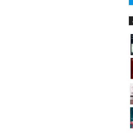
u cerebro: Plan de actividades, probióticos y
mejorar tu cerebro
ín
4 de octubre de 2019
 Editorial
17771195