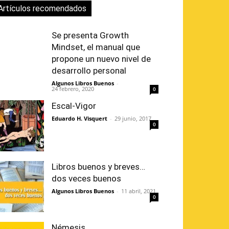
Artículos recomendados
Se presenta Growth
Mindset, el manual que
propone un nuevo nivel de
desarrollo personal
Algunos Libros Buenos
-
24 febrero, 2020
0
Escal-Vigor
Eduardo H. Visquert
-
29 junio, 2017
0
Libros buenos y breves…
dos veces buenos
Algunos Libros Buenos
-
11 abril, 2021
0
Némesis