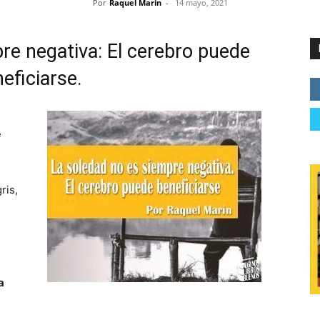
Por
Raquel Marin
-
14 mayo, 2021
re negativa: El cerebro puede
eficiarse.
e
ris,
a