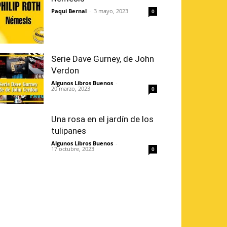
Paqui Bernal
-
3 mayo, 2023
0
Serie Dave Gurney, de John
Verdon
Algunos Libros Buenos
-
20 marzo, 2023
0
Una rosa en el jardín de los
tulipanes
Algunos Libros Buenos
-
17 octubre, 2023
0